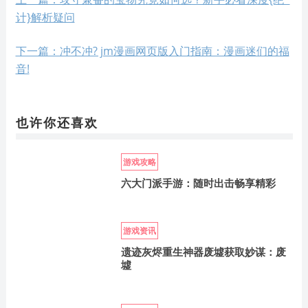
计}解析疑问
下一篇：冲不冲? jm漫画网页版入门指南：漫画迷们的福
音!
也许你还喜欢
游戏攻略
六大门派手游：随时出击畅享精彩
游戏资讯
遗迹灰烬重生神器废墟获取妙谋：废
墟